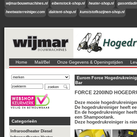
wijmarbouwmachines.nl
eibenstock-shop.nl
heater-shop.nl
gasontladi
heetwaterreiniger.com
daktent-shop.nl
kunststofkozijnen-shop.nl
Home
Mail/bel
Onze Gegevens & Openingstijden
Lev
Eurom Force Hogedrukreinig
Bar
FORCE 2200IND HOGEDR
Deze mooie hogedrukreiniger
De hogedrukreiniger heeft ee
En de hogedrukreiniger heeft
een Shampootank.
Categorieën
Deze hogedrukreiniger is nie
Infraroodheater Diesel