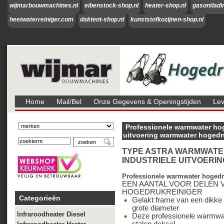
wijmarbouwmachines.nl
eibenstock-shop.nl
heater-shop.nl
gasontladi
heetwaterreiniger.com
daktent-shop.nl
kunststofkozijnen-shop.nl
Home
Mail/bel
Onze Gegevens & Openingstijden
Lev
Professionele warmwater hog
uitvoering warmwater hogedr
TYPE ASTRA WARMWATE
INDUSTRIELE UITVOERIN
Professionele warmwater hogedru
EEN AANTAL VOOR DELEN
HOGEDRUKREINIGER
Categorieën
Gelakt frame van een dikke 
grote diameter
Infraroodheater Diesel
Deze professionele warmwate