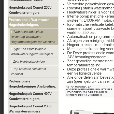
stalen deksel
Infraroodheater Heater
Versterkte polyethyleen gaso
Hogedrukspuit Comet 230V
Roestvrij stalen waterkamer
Heetwaterreiniger is voor z
Koudwaterreinigers
Interne pomp met drie kera
Professionele Warmwater
systeem, 1400RPM motor, on
Idromatische verticale kete
Hogedrukreinigers.
diameter spoel, vuurvaste b
Type Astra Industriele
werkt tot 250 bar.
Automatisch en programmee
Uitvoering Warmwater
Afzuigen van reinigingsmidd
Hogedrukreinigers Top Machine.
Hogedrukpistool met draaik
Messing snelkoppeling voor
Type Kon Professionele
De Deze professionele warm
Warmwater Hogedrukreinigers.
24V besturingssysteem
Zeer gevoelige thermostaat 
Zeta Heetwaterreiniger
temperatuurregeling
Top Machine Het Meest
Deze professionele warmwat
een veiligheidsventiel
Verkocht
Alle onderdelen zijn bevest
Professionele
zijn (geen gebruik van zelf
Hogedrukreiniger Aanbieding.
ASTRA WARMWATER
HOGEDRUKREINIGERS INDUSTRIELE
UITVOERING 200 BAR 15L/MIN 90
Hogedrukspuit Comet 400V
GRADEN. MEEST VERKOCHT
Koudwaterreinigers
Hogedrukspuit Comet 230V
Warmwaterreinigers