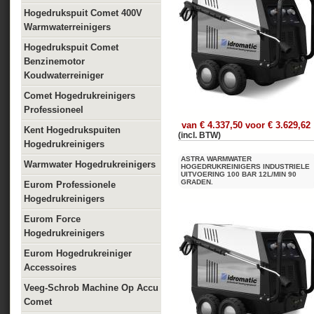
Hogedrukspuit Comet 400V
Warmwaterreinigers
Hogedrukspuit Comet
Benzinemotor
Koudwaterreiniger
Comet Hogedrukreinigers
Professioneel
van € 4.337,50 voor € 3.629,62
Kent Hogedrukspuiten
(incl. BTW)
Hogedrukreinigers
ASTRA WARMWATER
Warmwater Hogedrukreinigers
HOGEDRUKREINIGERS INDUSTRIELE
UITVOERING 100 BAR 12L/MIN 90
GRADEN.
Eurom Professionele
Hogedrukreinigers
Eurom Force
Hogedrukreinigers
Eurom Hogedrukreiniger
Accessoires
Veeg-Schrob Machine Op Accu
Comet