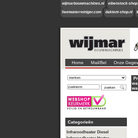
wijmarbouwmachines.nl
eibenstock-shop.
heetwaterreiniger.com
daktent-shop.nl
Home
Mail/bel
Onze Gegeve
Pr
wa
wa
Categorieën
Infraroodheater Diesel