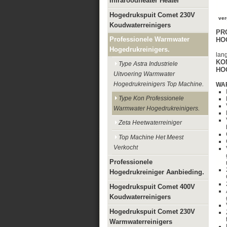
Infraroodheater Heater
Hogedrukspuit Comet 230V
ver
Koudwaterreinigers
PR
Professionele Warmwater
HO
Hogedrukreinigers.
lan
KO
Type Astra Industriele
HO
Uitvoering Warmwater
Hogedrukreinigers Top Machine.
WA
Type Kon Professionele
Warmwater Hogedrukreinigers.
Zeta Heetwaterreiniger
Top Machine Het Meest
Verkocht
Professionele
Hogedrukreiniger Aanbieding.
Hogedrukspuit Comet 400V
Koudwaterreinigers
Hogedrukspuit Comet 230V
Warmwaterreinigers