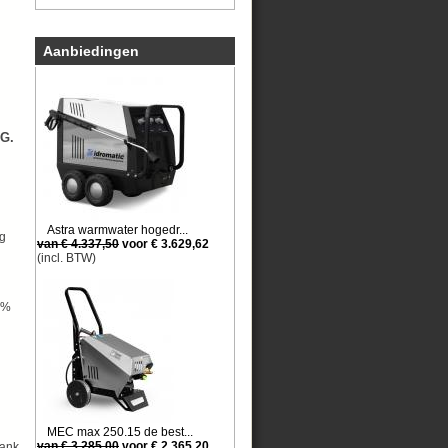
Aanbiedingen
G.
Astra warmwater hogedr...
ag
van € 4.337,50
voor € 3.629,62
(incl. BTW)
0%
MEC max 250.15 de best...
van € 3.285,00
voor € 2.365,20
tank