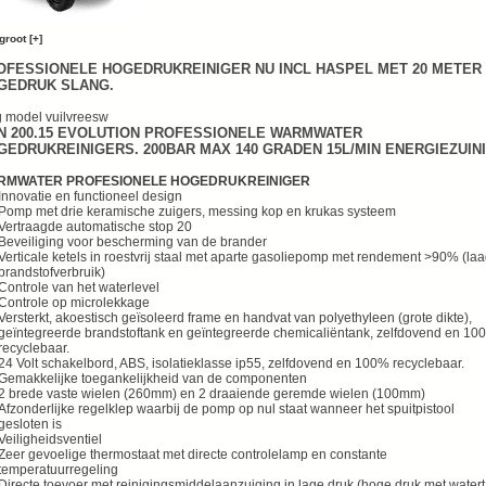
groot [+]
OFESSIONELE HOGEDRUKREINIGER NU INCL HASPEL MET 20 METER
GEDRUK SLANG.
g model vuilvreesw
N 200.15 EVOLUTION PROFESSIONELE WARMWATER
GEDRUKREINIGERS. 200BAR MAX 140 GRADEN 15L/MIN ENERGIEZUINI
RMWATER PROFESIONELE HOGEDRUKREINIGER
Innovatie en functioneel design
Pomp met drie keramische zuigers, messing kop en krukas systeem
Vertraagde automatische stop 20
Beveiliging voor bescherming van de brander
Verticale ketels in roestvrij staal met aparte gasoliepomp met rendement >90% (la
brandstofverbruik)
Controle van het waterlevel
Controle op microlekkage
Versterkt, akoestisch geïsoleerd frame en handvat van polyethyleen (grote dikte),
geïntegreerde brandstoftank en geïntegreerde chemicaliëntank, zelfdovend en 10
recyclebaar.
24 Volt schakelbord, ABS, isolatieklasse ip55, zelfdovend en 100% recyclebaar.
Gemakkelijke toegankelijkheid van de componenten
2 brede vaste wielen (260mm) en 2 draaiende geremde wielen (100mm)
Afzonderlijke regelklep waarbij de pomp op nul staat wanneer het spuitpistool
gesloten is
Veiligheidsventiel
Zeer gevoelige thermostaat met directe controlelamp en constante
temperatuurregeling
Directe toevoer met reinigingsmiddelaanzuiging in lage druk (hoge druk met water