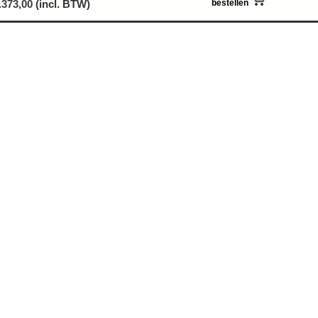
.373,00
(incl. BTW)
bestellen