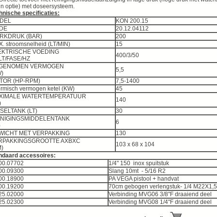
in optie) met doseersysteem.
hnische specificaties:
DEL
KON 200.15
DE
20.12.04112
ERKDRUK (BAR)
200
X. stroomsnelheid (LT/MIN)
15
EKTRISCHE VOEDING
400/3/50
OLT/FASE/HZ
GENOMEN VERMOGEN
5,5
(KW)
TOR (HP-RPM)
7,5-1400
rmisch vermogen ketel (KW)
45
XIMALE WATERTEMPERATUUR
140
°C)
SELTANK (LT)
30
INIGINGSMIDDELENTANK
6
(LT)
WICHT MET VERPAKKING
130
RPAKKINGSGROOTTE AXBXC
103 x 68 x 104
(CM)
ndaard accessoires:
00.07702
1/4" 150 inox spuitstuk
00.09300
Slang 10mt - 5/16 R2
00.18900
PA VEGA pistool + handvat
00.19200
70cm gebogen verlengstuk- 1/4 M22X1,5
25.02000
Verbinding MVG06 3/8"F draaiend deel
25.02300
Verbinding MVG08 1/4"F draaiend deel