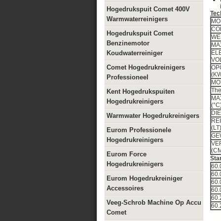
Hogedrukspuit Comet 400V
Tec
Warmwaterreinigers
MO
CO
Hogedrukspuit Comet
W
Benzinemotor
MA
Koudwaterreiniger
EL
V
Comet Hogedrukreinigers
OP
Professioneel
MO
The
Kent Hogedrukspuiten
MA
Hogedrukreinigers
(
DIE
Warmwater Hogedrukreinigers
RE
Eurom Professionele
GE
Hogedrukreinigers
VE
Eurom Force
Sta
Hogedrukreinigers
60.
60.
Eurom Hogedrukreiniger
60.
Accessoires
60.
60.
Veeg-Schrob Machine Op Accu
60.
Comet