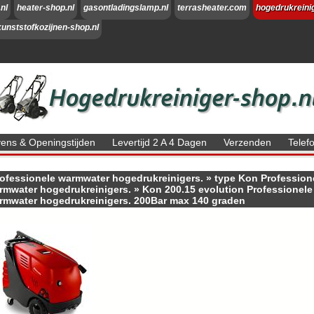
nl
heater-shop.nl
gasontladingslamp.nl
terrasheater.com
hogedrukreini
kunststofkozijnen-shop.nl
ns & Openingstijden
Levertijd 2 A 4 Dagen
Verzenden
Tele
ofessionele warmwater hogedrukreinigers.
»
type Kon Profession
rmwater hogedrukreinigers.
»
Kon 200.15 evolution Professionele
rmwater hogedrukreinigers. 200Bar max 140 graden